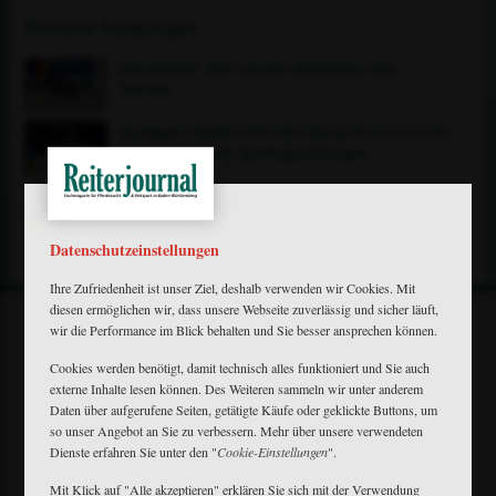
Ähnliche Meldungen
Darmstadt: Das Ländle dominiert das
Turnier
Stuttgart: Baden-Württemberg dominiert die
internationalen Springprüfungen
Riedschreinerhof: Baden-Württemberger
dominieren das Turnier
Datenschutzeinstellungen
Ihre Zufriedenheit ist unser Ziel, deshalb verwenden wir Cookies. Mit
diesen ermöglichen wir, dass unsere Webseite zuverlässig und sicher läuft,
wir die Performance im Blick behalten und Sie besser ansprechen können.
Cookies werden benötigt, damit technisch alles funktioniert und Sie auch
externe Inhalte lesen können. Des Weiteren sammeln wir unter anderem
Daten über aufgerufene Seiten, getätigte Käufe oder geklickte Buttons, um
Mein Plus
so unser Angebot an Sie zu verbessern. Mehr über unsere verwendeten
Kontakt
Dienste erfahren Sie unter den "
Cookie-Einstellungen
".
Bewerbung
FAQ
Mit Klick auf "Alle akzeptieren" erklären Sie sich mit der Verwendung