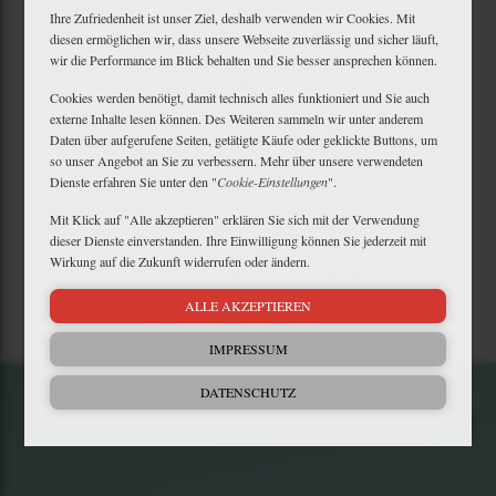
Downloads
Ihre Zufriedenheit ist unser Ziel, deshalb verwenden wir Cookies. Mit
diesen ermöglichen wir, dass unsere Webseite zuverlässig und sicher läuft,
Newsletter
wir die Performance im Blick behalten und Sie besser ansprechen können.
Barrierefreiheit
Widerruf
Cookies werden benötigt, damit technisch alles funktioniert und Sie auch
Impressum
externe Inhalte lesen können. Des Weiteren sammeln wir unter anderem
Datenschutz
Daten über aufgerufene Seiten, getätigte Käufe oder geklickte Buttons, um
AGB
so unser Angebot an Sie zu verbessern. Mehr über unsere verwendeten
Dienste erfahren Sie unter den "
Cookie-Einstellungen
".
Matthaes Medien GmbH & Co.KG
Mit Klick auf "Alle akzeptieren" erklären Sie sich mit der Verwendung
Motorstraße 38 • D-70499 Stuttgart
dieser Dienste einverstanden. Ihre Einwilligung können Sie jederzeit mit
+49 711 806082-53
•
+49 711 806082-70
Wirkung auf die Zukunft widerrufen oder ändern.
reiterjournal@matthaesmedien.de
ALLE AKZEPTIEREN
© 2026 Matthaes Medien GmbH & Co.KG
IMPRESSUM
DATENSCHUTZ