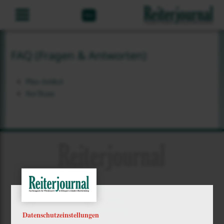
Abo
FAQ (Fragen & Antworten)
Plus-Artikel
8er-Team
Mein Plus
Kontakt
Bewerbung
Datenschutzeinstellungen
FAQ