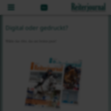
Abo
Digital oder gedruckt?
Wähle das Abo, das am besten passt!