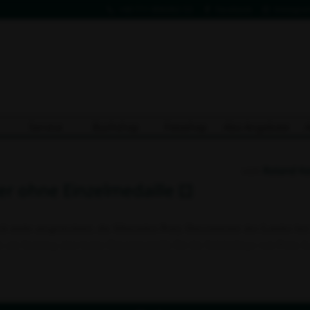
+49 711 806082-53
Facebook
Instagra
Service
Buchshop
Fotoshop
Abo Angebote
von
Roland K
er ohne Einzelmedaille
ch mehr ausgerechnet, die führenden Pony-Dressurreiter des Landes bei
am Sonntag aber keine Einzelmedaille für die Schützlinge von Pony-La
n waren. Als beste Baden-Württembergerin landete Landesmeisterin Carl
n Helene-Fischer...