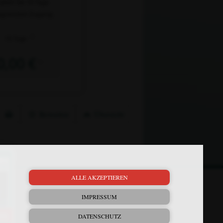
alten Sie 10 Tage
grenzten Zugang.
2)
10 Tage
0,00 €
1)
Bewerten
Übersicht
×
ALLE AKZEPTIEREN
Mein Plus
Kontakt
IMPRESSUM
Bewerbung
DATENSCHUTZ
FAQ