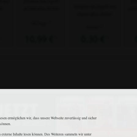
ff auf
Erhalten Sie Zugriff
Erh
Erhalten Sie Zugriff auf
el
auf alle plus- Artikel
unbe
diesen plus- Artikel
2)
180 Tage
2)
Immer
10,99 €
0,30 €
1)
1)
1)
Matthaes Medien GmbH & Co.KG
iesen ermöglichen wir, dass unsere Webseite zuverlässig und sicher
Motorstraße 38 • D-70499 Stuttgart
 können.
+49 711 806082-53
•
+49 711 806082-70
reiterjournal@matthaesmedien.de
ch externe Inhalte lesen können. Des Weiteren sammeln wir unter