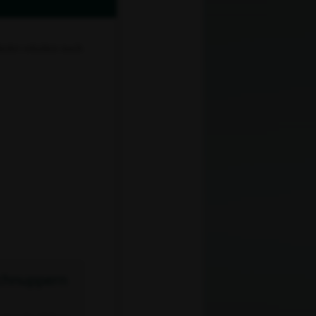
eder erhalten nach
chnuppern