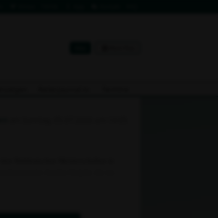
m
Vimeo
TikTok
App
Kontakt
FAQ
Abo
Mein Plus
Anzeigen
Reiterjournal.tv
Termine
ern
am Sonntag, 05.07.2026 um 14:05
 den Süddeutschen Meisterschaften in
ndestrainerin Annika Gutjahr, die im
a Müller mit ihrer Fuchsstute und einer