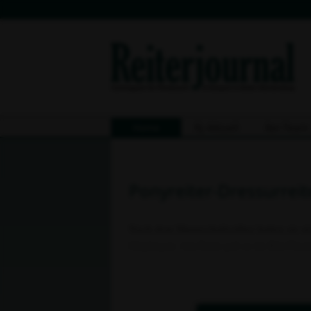
Home
Rj-Aktuell
8er-Team
Ponyreiter-Dressurreit
Nach dem Mannschaftssilber hatten sie si
Güglingen. Am Ende gab es im Kür-Finale 
eigenen Land als Lokalmatadore angetrete
ebenso anspruchsvollen wie unterhaltsame