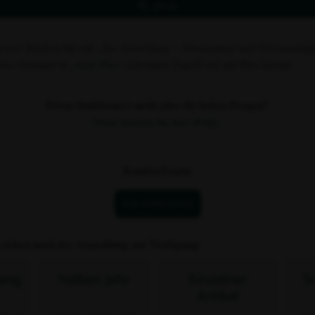
Rj plus
esen? Klicken Sie auf
„Zur Anmeldung“
. Abonnenten und Vereinsmitgli
 Abo-Nummer in „
mein Plus
“ sofortigen Zugriff auf alle Plus-Inhalte.
Etwas funktioniert nicht oder Sie haben Fragen?
Dann klicken Sie hier (FAQ).
Kunden-Login:
ZUR ANMELDUNG
 stehen nach der Anmeldung zur Verfügung:
ang
halbes Jahr
Einzelner
S
Artikel