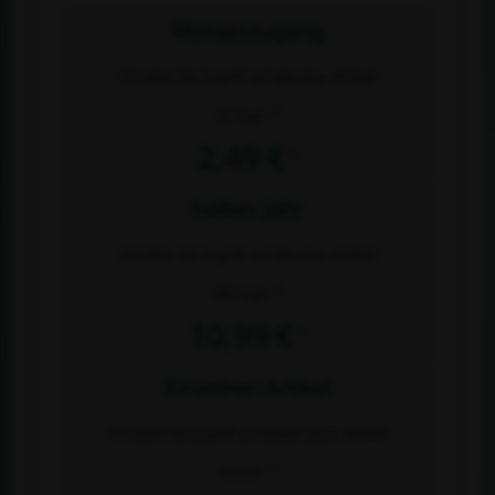
Monatszugang
Erhalten Sie Zugriff auf alle plus- Artikel
2)
30 Tage
2,49 €
1)
halbes Jahr
Erhalten Sie Zugriff auf alle plus- Artikel
2)
180 Tage
10,99 €
1)
Einzelner Artikel
Erhalten Sie Zugriff auf diesen plus- Artikel
2)
Immer