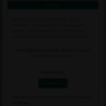
Rj plus
Möchten Sie weiterlesen? Klicken Sie auf
„Zur
Anmeldung“
. Abonnenten und Vereinsmitglieder
erhalten nach Hinterlegung ihrer Abo-Nummer in
„
mein Plus
“ sofortigen Zugriff auf alle Plus-Inhalte.
Etwas funktioniert nicht oder Sie haben Fragen?
Dann klicken Sie hier (FAQ).
Kunden-Login:
ZUR ANMELDUNG
Folgende Angebote stehen nach der Anmeldung zur
Verfügung: