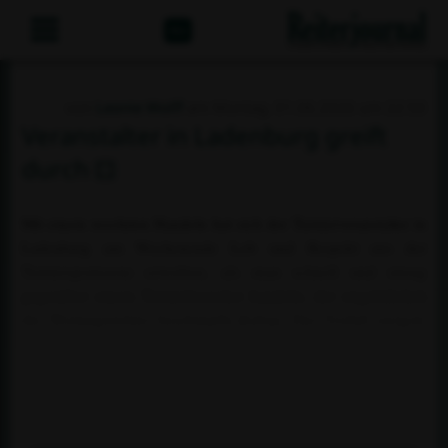
Abo
von
Leonie Wolff
am Montag, 01.06.2026 um 22:50
Veranstalter in Ladenburg greift
durch
Mit einem resoluten Handeln hat sich der Turnierveranstalter in
Ladenburg am Wochenende Lob und Respekt aus der
Turniersportszene erworben, als man schnell und streng
gegenüber einem Turnierbesucher handelte, der ungebührlich
die Wertungsrichter beschimpfte.&nbsp; Der Vorfall ereigete
sich während eines Springreiter-Wettbewerbs, der nach Stilnoten
von den Richterinnen Ulrike Enning aus Mannheim und Elke
Gehrig aus Fußgönnheim in Rheinland-Pfalz gerichtet wurde.
Der Onkel einer Reiterin war m...