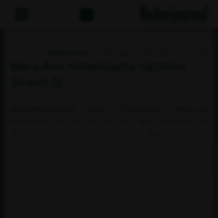
Abo
von
Roland Kern
am Montag, 01.06.2026 um 22:18
Mary-Ann Hollenbachs nächster
Streich
Baden-Württembergs neuer Children-Star, Mary-Ann
Hollenbach aus Rot am See, hat ihre Siegesserie am
Wochenende bem Internationalen Jugendturnier in
Zuidwolde/Niederlande fortgesetzt. Im Sattel ihrer routinierten
Stute Falitha Sheila siegte die zwölfjährige Württembergerin im
Großen Preis der Children vor der Engländerin Tabby Morgans-
Evans auf Highway und dem Spanier Javier Catalan Conde mit
Baroka Louvo. Nächstbeste deutsche Children-Reiterin wurde
Luisa Charlotte Brocks mit Cordijana. Der...