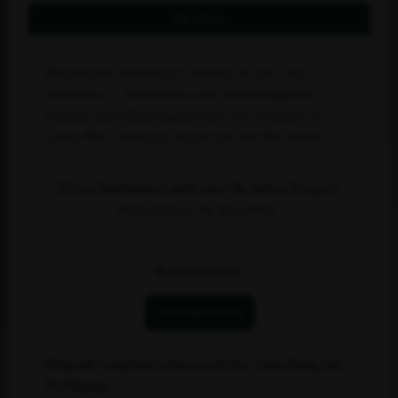
Rj plus
Möchten Sie weiterlesen? Klicken Sie auf
„Zur
Anmeldung“
. Abonnenten und Vereinsmitglieder
erhalten nach Hinterlegung ihrer Abo-Nummer in
„
mein Plus
“ sofortigen Zugriff auf alle Plus-Inhalte.
Etwas funktioniert nicht oder Sie haben Fragen?
Dann klicken Sie hier (FAQ).
Kunden-Login:
ZUR ANMELDUNG
Folgende Angebote stehen nach der Anmeldung zur
Verfügung: