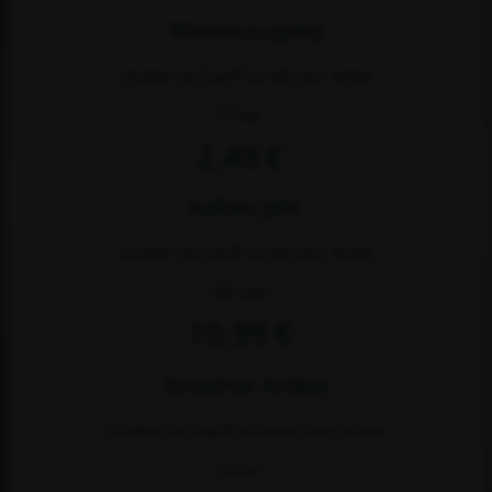
Monatszugang
Erhalten Sie Zugriff auf alle plus- Artikel
2)
30 Tage
2,49 €
1)
halbes Jahr
Erhalten Sie Zugriff auf alle plus- Artikel
2)
180 Tage
10,99 €
1)
Einzelner Artikel
Erhalten Sie Zugriff auf diesen plus- Artikel
2)
Immer