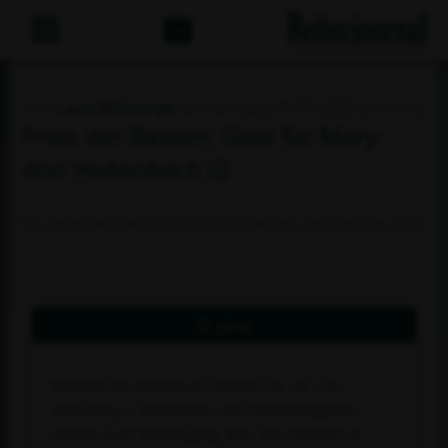
Abo
von
Laura Bräuninger
am Samstag, 09.05.2026 um 21:42
Preis der Besten: Gold für Mary-
Ann Hollenbach
Die ersten Medaillen beim Preis der Besten sind vergeben: Gold
bei den Children geht ins Ländle - und zwar an Mary-Ann
Hollenbach und Falitha Sheila!
Rj plus
Möchten Sie weiterlesen? Klicken Sie auf
„Zur
Anmeldung“
. Abonnenten und Vereinsmitglieder
erhalten nach Hinterlegung ihrer Abo-Nummer in