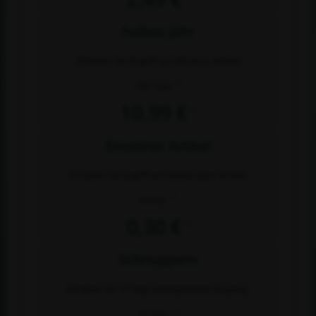
halbes Jahr
Erhalten Sie Zugriff auf alle plus- Artikel
2)
180 Tage
10,99 €
1)
Einzelner Artikel
Erhalten Sie Zugriff auf diesen plus- Artikel
2)
Immer
0,30 €
1)
Schnuppern
Erhalten Sie 10 Tage unbegrenzten Zugang.
2)
10 Tage