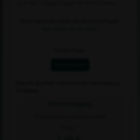
„
mein Plus
“ sofortigen Zugriff auf alle Plus-Inhalte.
Etwas funktioniert nicht oder Sie haben Fragen?
Dann klicken Sie hier (FAQ).
Kunden-Login:
ZUR ANMELDUNG
Folgende Angebote stehen nach der Anmeldung zur
Verfügung:
Monatszugang
Erhalten Sie Zugriff auf alle plus- Artikel
2)
30 Tage
2,49 €
1)