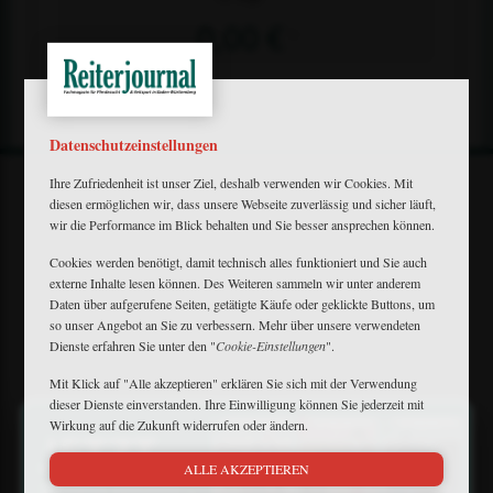
0,00 €
1)
Datenschutzeinstellungen
Ihre Zufriedenheit ist unser Ziel, deshalb verwenden wir Cookies. Mit
diesen ermöglichen wir, dass unsere Webseite zuverlässig und sicher läuft,
wir die Performance im Blick behalten und Sie besser ansprechen können.
Cookies werden benötigt, damit technisch alles funktioniert und Sie auch
Mein Plus
externe Inhalte lesen können. Des Weiteren sammeln wir unter anderem
Daten über aufgerufene Seiten, getätigte Käufe oder geklickte Buttons, um
Kontakt
so unser Angebot an Sie zu verbessern. Mehr über unsere verwendeten
Bewerbung
Dienste erfahren Sie unter den "
Cookie-Einstellungen
".
FAQ
Downloads
Mit Klick auf "Alle akzeptieren" erklären Sie sich mit der Verwendung
Newsletter
dieser Dienste einverstanden. Ihre Einwilligung können Sie jederzeit mit
×
Barrierefreiheit
Wirkung auf die Zukunft widerrufen oder ändern.
Widerruf
Impressum
ALLE AKZEPTIEREN
Datenschutz