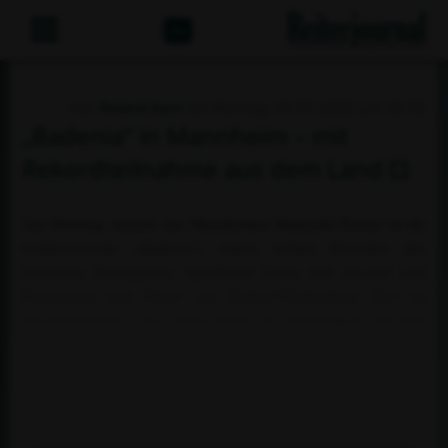
Abo
von
Roland Kern
am Montag, 04.05.2026 um 20:30
„Badenia“ in Mannheim – mit
Rekordteilnahme aus dem Land
Am Dienstag mündet das Mannheimer Maimarkt-Turnier in die
traditionsreiche „Badenia“, einem echten Klassiker des
deutschen Springsports. Qualifiziert haben sich diesmal acht
Reiterinnen und Reiter aus Baden-Württemberg. Das ist
rekordverdächtig. Vor allem ruhen die Hoffnungen auf dem
Mannheimer Lokalmatador Armin Schäfer, der am Montag im
Sattel des großen Zangersheide-Fuchswallachs Kjandor van
Overis Z nochmal seine Stärke unter Beweis stellte und im
Montag-Hauptspringen einen dritten Platz...