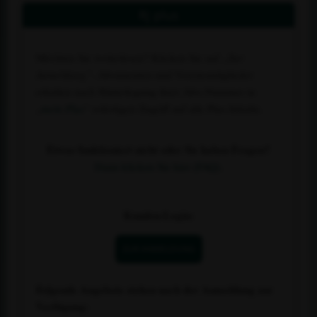
Rj plus
Möchten Sie weiterlesen? Klicken Sie auf
„Zur
Anmeldung“
. Abonnenten und Vereinsmitglieder
erhalten nach Hinterlegung ihrer Abo-Nummer in
„
mein Plus
“ sofortigen Zugriff auf alle Plus-Inhalte.
Etwas funktioniert nicht oder Sie haben Fragen?
Dann klicken Sie hier (FAQ).
Kunden-Login:
ZUR ANMELDUNG
Folgende Angebote stehen nach der Anmeldung zur
Verfügung: