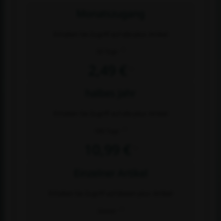
Monatszugang
Erhalten Sie Zugriff auf alle plus- Artikel
2)
30 Tage
2,49 €
1)
halbes Jahr
Erhalten Sie Zugriff auf alle plus- Artikel
2)
180 Tage
10,99 €
1)
Einzelner Artikel
Erhalten Sie Zugriff auf diesen plus- Artikel
2)
Immer