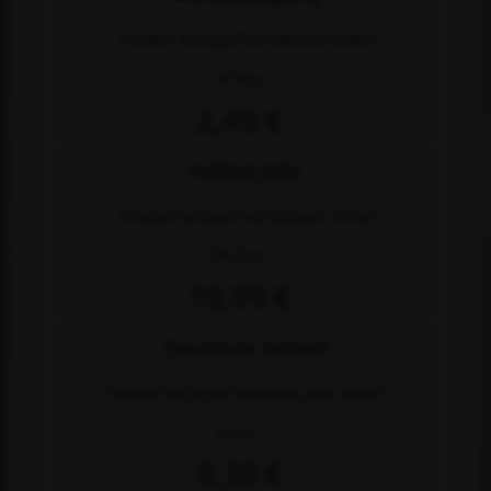
Erhalten Sie Zugriff auf alle plus- Artikel
2)
30 Tage
2,49 €
1)
halbes Jahr
Erhalten Sie Zugriff auf alle plus- Artikel
2)
180 Tage
10,99 €
1)
Einzelner Artikel
Erhalten Sie Zugriff auf diesen plus- Artikel
2)
Immer
0,30 €
1)