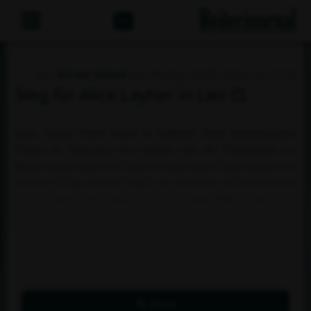
Abo
von
Miriam Sebold
am Montag, 04.05.2026 um 12:55
Sieg für Alice Layher in Lier
Alice Layher bleibt weiter in Topform: Beim internationalen
Turnier im belgischen Lier sicherte sich die Voltigiererin aus
Brackenheim erneut den Sieg im Senioreinzel. Damit knüpfte sie
an ihren Erfolg aus dem Vorjahr an und setzte sich einmal mehr
an die Spitze. Gemeinsam mit ihrer Stute FBW Candy und
Longenführer Daniel Zembrot überzeugte sie vor allem in der
Pflicht. Dort erhielt sie die höchste Wertnote des gesamten
Teilnehmerfeldes – sogar im Vergleich zur Herrenkonkurrenz.
Auch wenn im...
Rj plus