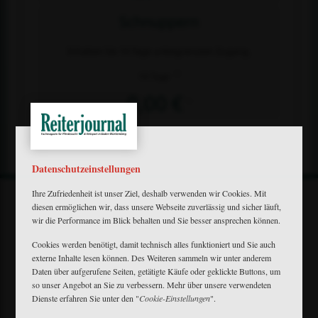
Schnuppern
Erhalten Sie 10 Tage unbegrenzten Zugang.
2)
10 Tage
0,00 €
1)
Datenschutzeinstellungen
Ihre Zufriedenheit ist unser Ziel, deshalb verwenden wir Cookies. Mit
diesen ermöglichen wir, dass unsere Webseite zuverlässig und sicher läuft,
wir die Performance im Blick behalten und Sie besser ansprechen können.
Cookies werden benötigt, damit technisch alles funktioniert und Sie auch
externe Inhalte lesen können. Des Weiteren sammeln wir unter anderem
Mein Plus
Daten über aufgerufene Seiten, getätigte Käufe oder geklickte Buttons, um
Kontakt
so unser Angebot an Sie zu verbessern. Mehr über unsere verwendeten
Bewerbung
Dienste erfahren Sie unter den "
Cookie-Einstellungen
".
FAQ