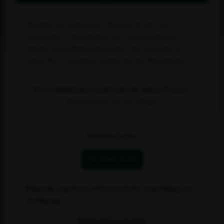
Möchten Sie weiterlesen? Klicken Sie auf
„Zur
Anmeldung“
. Abonnenten und Vereinsmitglieder
erhalten nach Hinterlegung ihrer Abo-Nummer in
„
mein Plus
“ sofortigen Zugriff auf alle Plus-Inhalte.
Etwas funktioniert nicht oder Sie haben Fragen?
Dann klicken Sie hier (FAQ).
Kunden-Login:
ZUR ANMELDUNG
Folgende Angebote stehen nach der Anmeldung zur
Verfügung:
Monatszugang