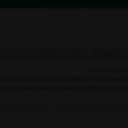
+49 711 806082-53
Facebook
Instagra
Service
Buchshop
Fotoshop
Abo Angebote
von
Nele Marie Hörs
uchs siegt zum ersten Mal im Großen P
ach ärgerlichem Stechen auf Platz zehn
on entschieden war, wartete auch auf dem Springplatz noch der Große 
zwei Umläufen und Stechen. In diesem zeigten sich Reiter mit Können 
wollten noch elf Reiter-Pferd-Paare es im Stechen wissen. In diesem Ste
Kombination, waren...