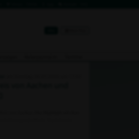
m
Vimeo
TikTok
App
Kontakt
FAQ
Abo
Mein Plus
Anzeigen
Reiterjournal.tv
Termine
ter
am Sonntag, 06.07.2025 um 17:52
reis von Aachen und
Preis von Aachen. Das Highlight mit dem
und überragende Pferde. Nach bereits
chparcours, bestehend aus sieben