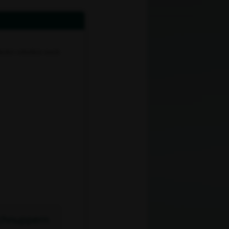
eder erhalten nach
chnuppern