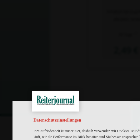
Erhalten Sie Zugri
alle plus- Artik
2)
30 Tage
2,49 €
Datenschutzeinstellungen
Ihre Zufriedenheit ist unser Ziel, deshalb verwenden wir Cookies. Mit d
läuft, wir die Performance im Blick behalten und Sie besser ansprechen