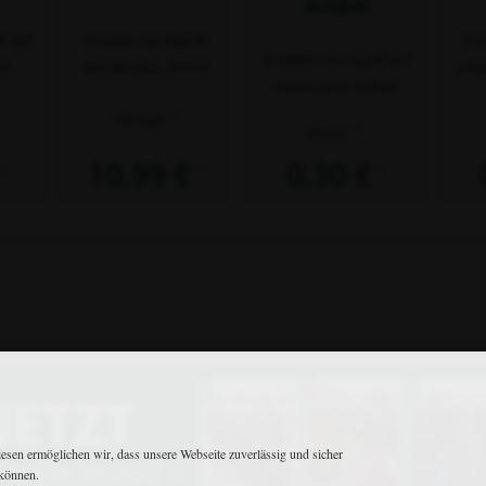
Artikel
ff auf
Erhalten Sie Zugriff
Erh
Erhalten Sie Zugriff auf
el
auf alle plus- Artikel
unbe
diesen plus- Artikel
2)
180 Tage
2)
Immer
10,99 €
0,30 €
1)
1)
1)
Matthaes Medien GmbH & Co.KG
iesen ermöglichen wir, dass unsere Webseite zuverlässig und sicher
Motorstraße 38 • D-70499 Stuttgart
 können.