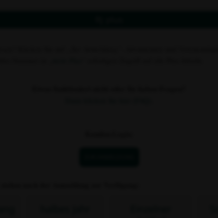
Rj plus
esen? Klicken Sie auf
„Zur Anmeldung“
. Abonnenten und Vereinsmitgli
 Abo-Nummer in „
mein Plus
“ sofortigen Zugriff auf alle Plus-Inhalte.
Etwas funktioniert nicht oder Sie haben Fragen?
Dann klicken Sie hier (FAQ).
Kunden-Login:
ZUR ANMELDUNG
 stehen nach der Anmeldung zur Verfügung:
ang
halbes Jahr
Einzelner
S