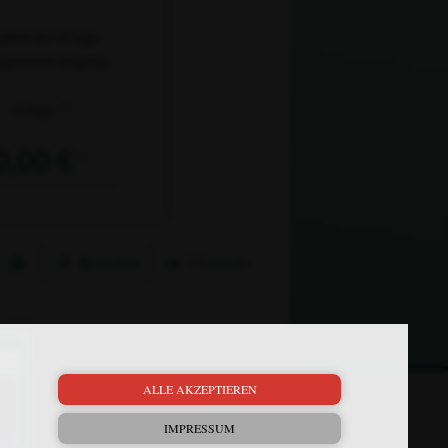
alten Sie 10 Tage
grenzten Zugang.
2)
10 Tage
0,00 €
1)
Bewerten
Übersicht
×
ALLE AKZEPTIEREN
Mein Plus
Kontakt
IMPRESSUM