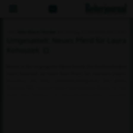
Abo
von
Nele Marie Hörster
am Freitag, 21.03.2025 um 12:51
Umgesattelt: Neues Pferd für Laura
Kohoutek
Bereits in den vergangenen Jahren konnte das Nachwuchstalent
Laura Kohoutek im Sattel ihrer Ponys für Aufsehen sorgen.
Besonders mit dem Lehrmeister-Erfolgspony Der kleine
Sunnyboy WE, welcher bereits unter mehreren Reitern auf den
besten Pony-Turnieren, wie Europameisterschaften, vorgestellt
wurde, konnte Laura tolle Erfolge zelebrieren und so auch ihre
ersten Starts und direkt Platzierungen auf internationalem
Niveau im vergangenen Dezember sammeln. Nun gibt es noch
mehr Grund zur Freude fü...