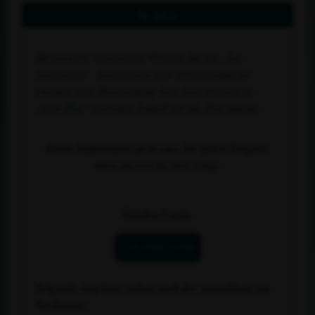
Rj plus
Möchten Sie weiterlesen? Klicken Sie auf
„Zur
Anmeldung“
. Abonnenten und Vereinsmitglieder
erhalten nach Hinterlegung ihrer Abo-Nummer in
„
mein Plus
“ sofortigen Zugriff auf alle Plus-Inhalte.
Etwas funktioniert nicht oder Sie haben Fragen?
Dann klicken Sie hier (FAQ).
Kunden-Login:
ZUR ANMELDUNG
Folgende Angebote stehen nach der Anmeldung zur
Verfügung: