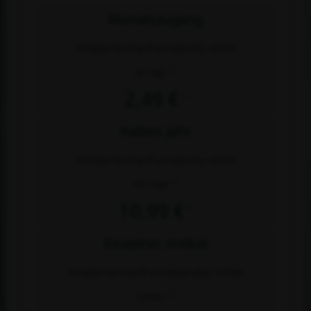
Monatszugang
Erhalten Sie Zugriff auf alle plus- Artikel
2)
30 Tage
2,49 €
1)
halbes Jahr
Erhalten Sie Zugriff auf alle plus- Artikel
2)
180 Tage
10,99 €
1)
Einzelner Artikel
Erhalten Sie Zugriff auf diesen plus- Artikel
2)
Immer