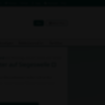
m
Vimeo
TikTok
App
Kontakt
FAQ
Abo
Mein Plus
Anzeigen
Reiterjournal.tv
Termine
and
am Montag, 06.07.2026 um 10:54
ter auf Siegeswelle
s Dressurturnier, wobei sich in den
amm, wobei Andrea Dlugos einmal mehr
ttel ihrer beiden selbst ausgebildeten