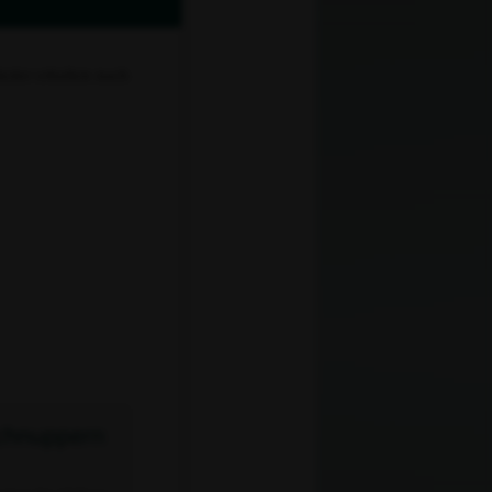
eder erhalten nach
chnuppern