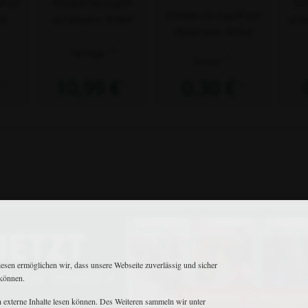
ff auf
Erhalten Sie Zugriff
Erh
Erhalten Sie Zugriff auf
el
auf alle plus- Artikel
unbe
diesen plus- Artikel
2)
180 Tage
2)
Immer
10,99 €
0,30 €
1)
1)
1)
Matthaes Medien GmbH & Co.KG
iesen ermöglichen wir, dass unsere Webseite zuverlässig und sicher
Motorstraße 38 • D-70499 Stuttgart
 können.
+49 711 806082-53
•
+49 711 806082-70
reiterjournal@matthaesmedien.de
ch externe Inhalte lesen können. Des Weiteren sammeln wir unter