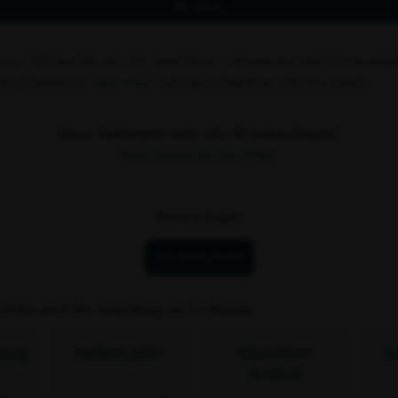
Rj plus
esen? Klicken Sie auf
„Zur Anmeldung“
. Abonnenten und Vereinsmitgli
 Abo-Nummer in „
mein Plus
“ sofortigen Zugriff auf alle Plus-Inhalte.
Etwas funktioniert nicht oder Sie haben Fragen?
Dann klicken Sie hier (FAQ).
Kunden-Login:
ZUR ANMELDUNG
 stehen nach der Anmeldung zur Verfügung:
ang
halbes Jahr
Einzelner
S
Artikel