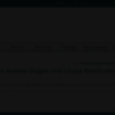
+49 711 806082-53
Facebook
Instagra
Service
Buchshop
Fotoshop
Abo Angebote
von
Mona-Sophie Wiel
für Andrea Dlugos und Louisa Reisch wei
er Reitverein St. Hubertus in Villingen erneut ein bestens organisierte
setzten. Bereits am Samstag stand die erste S*-Dressur auf dem Progr
nter Beweis stellte. Die Dressurausbilderin brillierte einmal mehr im Sa
iden liefe...