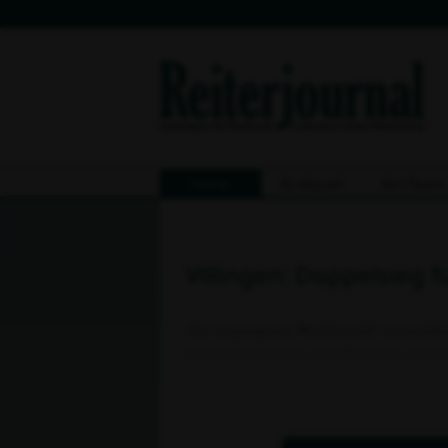
Home
Rj-Aktuell
8er-Team
Villingen: Doppelsieg 
Am vergangenen Wochenende veranstaltete d
beiden S-Dressuren zwei Favoriten durch
ihre starke Form der vergangenen Wochen u
Pferde Fine Lady und Royal Faristo. Die be