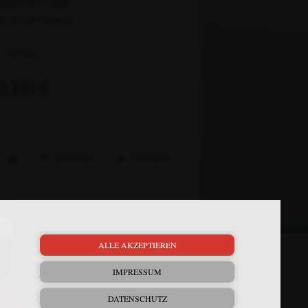
alten Sie 10 Tage
grenzten Zugang.
2)
10 Tage
0,00 €
1)
Bewerten
Übersicht
×
ALLE AKZEPTIEREN
Mein Plus
Kontakt
IMPRESSUM
Bewerbung
DATENSCHUTZ
FAQ