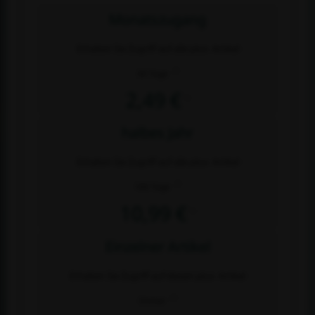
Monatszugang
Erhalten Sie Zugriff auf alle plus- Artikel
2)
30 Tage
2,49 €
1)
halbes Jahr
Erhalten Sie Zugriff auf alle plus- Artikel
2)
180 Tage
10,99 €
1)
Einzelner Artikel
Erhalten Sie Zugriff auf diesen plus- Artikel
2)
Immer