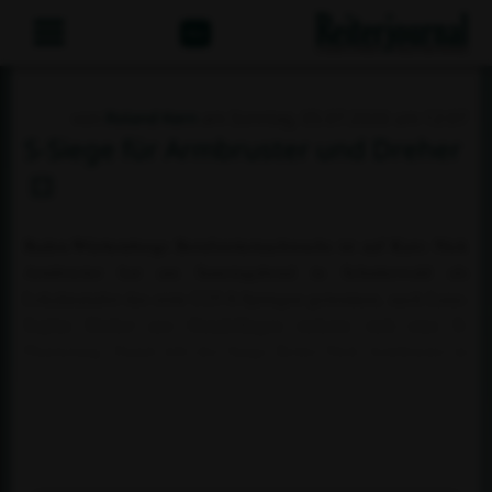
Abo
von
Roland Kern
am Sonntag, 05.07.2026 um 12:07
S-Siege für Armbruster und Dreher
Baden-Württembergs Berufsreiternachwuchs ist auf Kurs: Nick
Armbruster hat am Samstagabend in Schutterwald als
Lokalmatador das erste U25-S-Springen gewonnen, auch Lena-
Sophie Dreher aus Gundelfingen sicherte sich eine S-
Platzierung. Damit tritt der Junge Reiter Nick Armbruster in
Top-Form seine Ausbildung bei Klaus Reinacher an, der im
Oldenburger Münsterland einen Ausbildungsstall betreibt und
damit zu den wichtigsten Ausbildern des Landes gehört.
Interessant dabei: Auch Klaus Reinacher st...