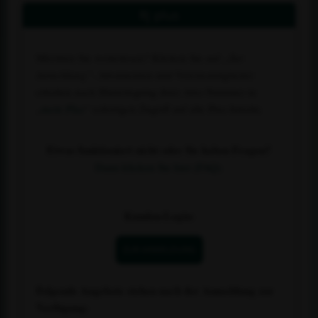
Rj plus
Möchten Sie weiterlesen? Klicken Sie auf
„Zur
Anmeldung“
. Abonnenten und Vereinsmitglieder
erhalten nach Hinterlegung ihrer Abo-Nummer in
„
mein Plus
“ sofortigen Zugriff auf alle Plus-Inhalte.
Etwas funktioniert nicht oder Sie haben Fragen?
Dann klicken Sie hier (FAQ).
Kunden-Login:
ZUR ANMELDUNG
Folgende Angebote stehen nach der Anmeldung zur
Verfügung: