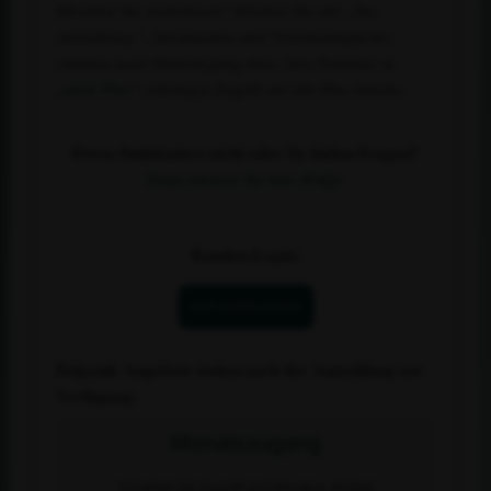
Möchten Sie weiterlesen? Klicken Sie auf
„Zur
Anmeldung“
. Abonnenten und Vereinsmitglieder
erhalten nach Hinterlegung ihrer Abo-Nummer in
„
mein Plus
“ sofortigen Zugriff auf alle Plus-Inhalte.
Etwas funktioniert nicht oder Sie haben Fragen?
Dann klicken Sie hier (FAQ).
Kunden-Login:
ZUR ANMELDUNG
Folgende Angebote stehen nach der Anmeldung zur
Verfügung:
Monatszugang
Erhalten Sie Zugriff auf alle plus- Artikel