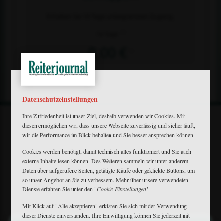
Erhalten Sie 10 Tage unbegrenzten Zugang.
2)
10 Tage
0,00 €
1)
Datenschutzeinstellungen
Ihre Zufriedenheit ist unser Ziel, deshalb verwenden wir Cookies. Mit
diesen ermöglichen wir, dass unsere Webseite zuverlässig und sicher läuft,
wir die Performance im Blick behalten und Sie besser ansprechen können.
Cookies werden benötigt, damit technisch alles funktioniert und Sie auch
externe Inhalte lesen können. Des Weiteren sammeln wir unter anderem
Mein Plus
Daten über aufgerufene Seiten, getätigte Käufe oder geklickte Buttons, um
Kontakt
so unser Angebot an Sie zu verbessern. Mehr über unsere verwendeten
Bewerbung
Dienste erfahren Sie unter den "
Cookie-Einstellungen
".
FAQ
Downloads
Mit Klick auf "Alle akzeptieren" erklären Sie sich mit der Verwendung
Newsletter
dieser Dienste einverstanden. Ihre Einwilligung können Sie jederzeit mit