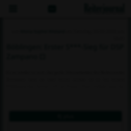
Abo
von
Mona-Sophie Wieland
am Samstag, 09.05.2026 um
14:41
Böblingen: Erster S***-Sieg für DSP
Zampano
Es ist wieder so weit, das große Dressurturnier des Reitervereins
Böblingen steht an oder besser gesagt, ist es bei bestem
Frühlingswetter bereits voll im Gange. Zum Auftakt ging der
erste S***-Sieg nach Bayern und bei den Amateuren zeigte sich
ein starkes Feld.
Rj plus