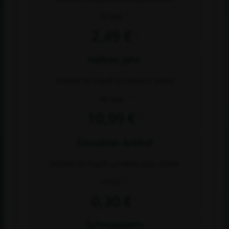
2)
30 Tage
2,49 €
1)
halbes Jahr
Erhalten Sie Zugriff auf alle plus- Artikel
2)
180 Tage
10,99 €
1)
Einzelner Artikel
Erhalten Sie Zugriff auf diesen plus- Artikel
2)
Immer
0,30 €
1)
Schnuppern