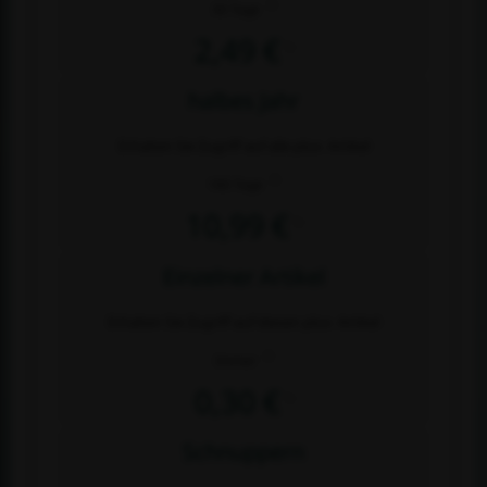
2)
30 Tage
2,49 €
1)
halbes Jahr
Erhalten Sie Zugriff auf alle plus- Artikel
2)
180 Tage
10,99 €
1)
Einzelner Artikel
Erhalten Sie Zugriff auf diesen plus- Artikel
2)
Immer
0,30 €
1)
Schnuppern