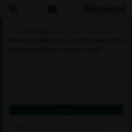
Abo
von
Laura Bräuninger
am Samstag, 09.05.2026 um 10:20
Preis der Besten: Children aus dem
Ländle mischen vorne mit
Die Nachwuchsreiter aus dem Ländle haben im ersten
Wertungsspringen der Children beim Preis der Besten für
Aufsehen gesorgt. Mit Mary-Ann Hollenbach, Elin Sorg, Lea
Schneider und Bellaluna Marie Resnick sprangen gleich vier
junge Talente in die Platzierung.&nbsp;
Rj plus
Möchten Sie weiterlesen? Klicken Sie auf
„Zur