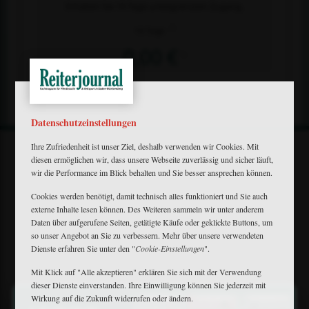
Erhalten Sie 10 Tage unbegrenzten Zugang.
2)
10 Tage
0,00 €
1)
Datenschutzeinstellungen
Ihre Zufriedenheit ist unser Ziel, deshalb verwenden wir Cookies. Mit
diesen ermöglichen wir, dass unsere Webseite zuverlässig und sicher läuft,
wir die Performance im Blick behalten und Sie besser ansprechen können.
Cookies werden benötigt, damit technisch alles funktioniert und Sie auch
externe Inhalte lesen können. Des Weiteren sammeln wir unter anderem
Mein Plus
Daten über aufgerufene Seiten, getätigte Käufe oder geklickte Buttons, um
Kontakt
so unser Angebot an Sie zu verbessern. Mehr über unsere verwendeten
Bewerbung
Dienste erfahren Sie unter den "
Cookie-Einstellungen
".
FAQ
Downloads
Mit Klick auf "Alle akzeptieren" erklären Sie sich mit der Verwendung
Newsletter
dieser Dienste einverstanden. Ihre Einwilligung können Sie jederzeit mit
×
Barrierefreiheit
Wirkung auf die Zukunft widerrufen oder ändern.