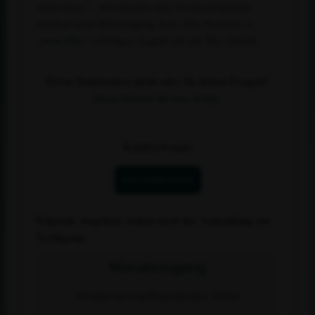
Anmeldung“
. Abonnenten und Vereinsmitglieder
erhalten nach Hinterlegung ihrer Abo-Nummer in
„
mein Plus
“ sofortigen Zugriff auf alle Plus-Inhalte.
Etwas funktioniert nicht oder Sie haben Fragen?
Dann klicken Sie hier (FAQ).
Kunden-Login:
ZUR ANMELDUNG
Folgende Angebote stehen nach der Anmeldung zur
Verfügung:
Monatszugang
Erhalten Sie Zugriff auf alle plus- Artikel