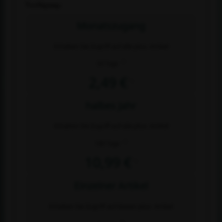
Verfügung:
Monatszugang
Erhalten Sie Zugriff auf alle plus- Artikel
2)
30 Tage
2,49 €
1)
halbes Jahr
Erhalten Sie Zugriff auf alle plus- Artikel
2)
180 Tage
10,99 €
1)
Einzelner Artikel
Erhalten Sie Zugriff auf diesen plus- Artikel
2)