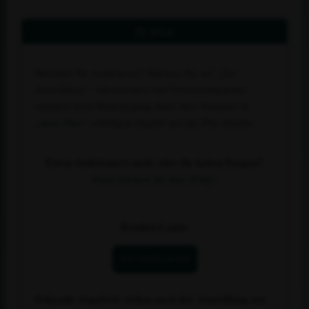
Rj plus
Möchten Sie weiterlesen? Klicken Sie auf
„Zur
Anmeldung“
. Abonnenten und Vereinsmitglieder
erhalten nach Hinterlegung ihrer Abo-Nummer in
„
mein Plus
“ sofortigen Zugriff auf alle Plus-Inhalte.
Etwas funktioniert nicht oder Sie haben Fragen?
Dann klicken Sie hier (FAQ).
Kunden-Login:
ZUR ANMELDUNG
Folgende Angebote stehen nach der Anmeldung zur