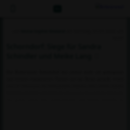
Abo
von
Mona-Sophie Wieland
am Sonntag, 03.05.2026 um
16:57
Schorndorf: Siege für Sandra
Schindler und Meike Lang
Der Reiterverein Schorndorf hat einmal mehr ein gelungenes
und bestens organisiertes Turnier auf die Beine gestellt, wobei
zwei S*-Dressuren die Höhepunkte bildeten. Hier erlebte Sandra
Schindler doppelt und dreifach einen ganz besonderen Moment.
Vor genau einem Jahr verabschiedete sich Sandra Schindler in
die Babypause, aber nicht irgendwie, sondern vielmehr im Sattel
von San Salinero mit einem Sieg in seiner ersten M**-Dressur
und im Sattel von Sir Hugo mit Platz zwei in der S-Dressur.
Ein...