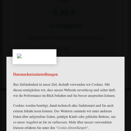
Immer
0,30 €
1)
Schnuppern
Erhalten Sie 10 Tage unbegrenzten Zugang.
2)
10 Tage
0,00 €
1)
Datenschutzeinstellungen
Ihre Zufriedenheit ist unser Ziel, deshalb verwenden wir Cookies. Mit
diesen ermöglichen wir, dass unsere Webseite zuverlässig und sicher läuft,
wir die Performance im Blick behalten und Sie besser ansprechen können.
Cookies werden benötigt, damit technisch alles funktioniert und Sie auch
externe Inhalte lesen können. Des Weiteren sammeln wir unter anderem
Mein Plus
Daten über aufgerufene Seiten, getätigte Käufe oder geklickte Buttons, um
Kontakt
so unser Angebot an Sie zu verbessern. Mehr über unsere verwendeten
Bewerbung
Dienste erfahren Sie unter den "
Cookie-Einstellungen
".
FAQ