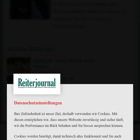
Ihr Herz schlägt für Ausbildungs- und
Turniersportthemen. Selbst bis zur Klasse S
erfolgreich. Seit 2023 agiert sie als
Redaktionsleitung.
Ähnliche Meldungen
Weilheim: Feines Reiten wird
belohnt
Dornadello wird zur
Legende
Balve: Hinter Werth wird’s
spannend
Datenschutzeinstellungen
Ihre Zufriedenheit ist unser Ziel, deshalb verwenden wir Cookies. Mit
diesen ermöglichen wir, dass unsere Webseite zuverlässig und sicher läuft,
wir die Performance im Blick behalten und Sie besser ansprechen können.
Cookies werden benötigt, damit technisch alles funktioniert und Sie auch