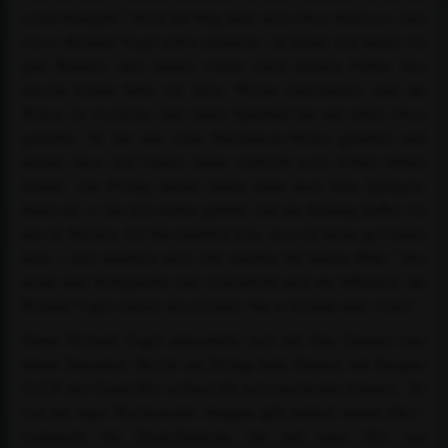
echter Kämpfer.“ Doch der Sieg hatte auch etwas Kurioses, oder
wie es Richard Vogel selbst erläuterte: „In letzter Zeit hatten wir
gute Runden, aber immer wieder einen kleinen Fehler. Aus
diesem Grund habe ich diese Woche entschieden, mal die
Trense zu wechseln, und Julien Epaillard hat mir dabei etwas
geholfen. Er hat mir seine Hackamore-Trense geliehen und
meinte, dass sich United damit vielleicht noch wohler fühlen
könnte. Am Freitag meinte Julien dann nach dem Springen:
Siehst du, er hat sich wohler gefühlt, und am Sonntag treffen wir
uns im Stechen. Ich bin natürlich froh, dass ich heute gewonnen
habe – aber natürlich auch sehr dankbar für Juliens Hilfe.“ Das
nennt man Kollegialität und verdeutlicht auch die Offenheit, die
Richard Vogel einfach auszeichnet. Nur so kommt man weiter!
Hinter Richard Vogel präsentierte sich mit Kim Emmen eine
kleine Sensation. Bereits am Freitag hatte Emmen mit Imagine
N.O.P. den Grand Prix in Basel für sich entscheiden können. „Es
war ein super Wochenende. Imagine gibt einfach immer alles“,
resümierte die Niederländerin, die mit einer Zeit von