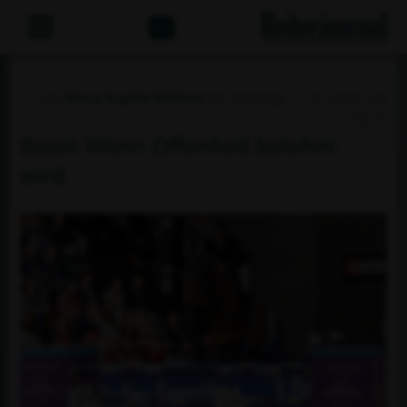
Abo
von
Mona-Sophie Wieland
am Sonntag, 11.01.2026 um
18:37
Basel: Wenn Offenheit belohnt
wird