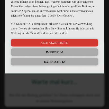
externe Inhalte lesen können. Des Weiteren sammeln wir unter anderem
Daten über aufgerufene Seiten, getätigte Käufe oder geklickte Buttons, um
so unser Angebot an Sie zu verbessern. Mehr über unsere verwendeten
Mein Plus
Dienste erfahren Sie unter den "
Cookie-Einstellungen
".
Kontakt
Mit Klick auf "Alle akzeptieren" erklären Sie sich mit der Verwendung
Bewerbung
dieser Dienste einverstanden. Ihre Einwilligung können Sie jederzeit mit
FAQ
Wirkung auf die Zukunft widerrufen oder ändern.
Downloads
Newsletter
ALLE AKZEPTIEREN
×
Barrierefreiheit
Widerruf
IMPRESSUM
Impressum
Datenschutz
DATENSCHUTZ
AGB
Matthaes Medien GmbH & Co.KG
Warte mal kurz...
Motorstraße 38 • D-70499 Stuttgart
+49 711 806082-53
•
+49 711 806082-70
reiterjournal@matthaesmedien.de
Hat Dir der Beitrag gefallen? Ja? Dann schnupper doch mal
in unsere Printausgaben.
© 2026 Matthaes Medien GmbH & Co.KG
Bewerten
Übersicht