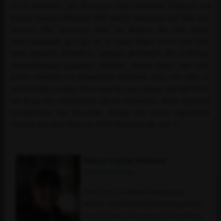
41,55 Sekunden den Norweger Johan-Sebastian Gulliksen mit
Equine America Harwich VDL (46,85 Sekunden) auf Platz drei
verwies. Der Norweger hatte im Stechen für eine kleine
Schrecksekunde gesorgt, als er seine Zügel verlor. Das Duo
blieb dennoch abwurffrei. Apropos abwurffrei: Die restlichen
Stechteilnehmer kassierten Abwürfe. Martin Fuchs und L&L
Lorde riskierten vor heimischem Publikum alles, fast sollte es
auch belohnt werden. Doch dann fiel eine Stange und ließ Fuchs
auf Rang vier zurückfallen (40,43 Sekunden). Julien Epaillard
komplettierte mit Donatello d’Auge mit einem ärgerlichen
Abwurf und einer Zeit von 40,56 Sekunden die Top 5.
Mona-Sophie Wieland
(Redaktionsleitung)
Absolventin des Master-Studiengangs
Medien- und Kommunikationsmanagement,
unsere Expertin für online und Social Media.