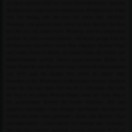
zu einem erlesenen Feld von sieben Stechteilnehmern. Auch der
Stechparcours zeigte sich hochinteressant. Beispielsweise zeigte
sich von Sprung eins auf zwei fast schon eine 180-Grad-
Wendung. Und generell stand schon vor dem Start des Stechens
fest: Die ein oder andere kurze Wendung wird den Unterschied
machen. So sollte es auch kommen, oder besser gesagt, kam der
Stechparcours besonders einem Paar entgegen: Richard Vogel
und United Touch S. Bereits im Umlauf hatten die beiden eine
Bilderbuchrunde gezeigt. Dieses genau passende Risiko, bei
bester Kontrolle und Zug nach vorne, setzten die Europameister
von 2025 auch im Stechen fort, wobei sie einmal mehr
besonders in den Wendungen zu überzeugen wussten. Am Ende
zeigte die Uhr eine starke Zeit von 40,12 Sekunden. Das sollte
der Sieg in der achten Weltcup-Etappe sowie der vierte Sieg in
der gemeinsamen Karriere der beiden bedeuten. „Wir sind
natürlich superhappy. Viele Freunde und Familie sind hier und
United hat heute super gekämpft“, freute sich Richard Vogel
und fügte hinzu: „United hat so viel Qualität und Vermögen.
Was ihn aber wirklich ausmacht, ist sein Charakter. Er ist ein