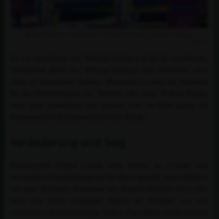
Richard Vogel und United Touch S siegen im Weltcup-Springen von Basel. / ©
Lafrentz
Es war angerichtet, das Weltcup-Springen in der St. Jakobshalle.
Traditionell bildet das Weltcup-Springen den Abschluss eines
mehr als besonderen Turniers. Besonders ist auch das Stichwort
für das Hauptspringen des Turniers: Die achte Weltcup-Etappe
hätte nicht spannender sein können. Und am Ende gaben die
Europameister höchstpersönlich den Ton an.
Veränderung und Sieg
Parcourschef Gerard Lachat hatte bereits im Umlauf eine
meisterliche Linienführung auf die Beine gestellt, wobei Klippen
wie eine Dreifache, bestehend aus Doppel-Steil und Oxer, oder
auch eine leicht aufgelegte Planke die Weltelite vor eine
(machbare) Herausforderung stellten. Dies führte schlussendlich