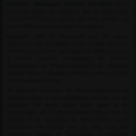
Easyticket - Internationale Marbacher Vielseitigkeit
können
Tickets im Internet oder telefonisch über die Ticket-Hotline
(0711-2555555) bezogen werden, alle Preise verstehen sich
inklusive Mehrwertsteuer, zuzüglich Versandgebühr.
Bekanntlich findet im kommenden Jahr der offizielle
Nationenpreis von Deutschland auf dem Gelände des baden-
württembergischen Haupt- und Landgestüts Marbach statt, weil
in Aachen, ansonsten Austragungsort des deutschen
Nationenpreises, die Weltmeisterschaften in den Disziplinen
Springen, Dressur, Vielseitigkeit, Voltigieren, Fahren und Para-
Dressur ausgetragen werden.
Die Marbacher Veranstalter der Interessengemeinschaft der
Vielseitigkeitsreiter in Baden-Württemberg (IGV-BW) und ihre
Helferinnen und Helfer stecken bereits mitten in den
Vorbereitungen, seit der Weltreiterverband (FEI) im Juni den
Zuschlag für die Ausrichtung des Nationenpreises auf der
schwäbischen Alb bestätigt hatte. Dr. Anna Fecke (Bad
Grönenbach), Mitglied der Turnierleitung, ist optimistisch: