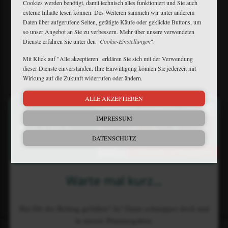
Cookies werden benötigt, damit technisch alles funktioniert und Sie auch
externe Inhalte lesen können. Des Weiteren sammeln wir unter anderem
Daten über aufgerufene Seiten, getätigte Käufe oder geklickte Buttons, um
so unser Angebot an Sie zu verbessern. Mehr über unsere verwendeten
Dienste erfahren Sie unter den "
Cookie-Einstellungen
".
Mein Plus
Kontakt
Mit Klick auf "Alle akzeptieren" erklären Sie sich mit der Verwendung
Bewerbung
dieser Dienste einverstanden. Ihre Einwilligung können Sie jederzeit mit
FAQ
Wirkung auf die Zukunft widerrufen oder ändern.
Downloads
Newsletter
ALLE AKZEPTIEREN
×
Barrierefreiheit
Widerruf
IMPRESSUM
Impressum
Datenschutz
DATENSCHUTZ
AGB
Matthaes Medien GmbH & Co.KG
Warte mal kurz...
Motorstraße 38 • D-70499 Stuttgart
+49 711 806082-53
•
+49 711 806082-70
reiterjournal@matthaesmedien.de
Hat Dir der Beitrag gefallen? Ja? Dann schnupper doch mal
in unsere Printausgaben.
© 2026 Matthaes Medien GmbH & Co.KG