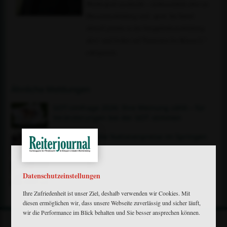
Pferdesport ausmacht – insbesondere aber an
Dressurausbildung und -sport. Im Sattel
aktuell primär in der Jungpferdeausbildung
aktiv und bisher auf Turnieren bis Klasse L*
erfolgreich.
Ähnliche Meldungen
GOT-Umfrage 2026: Ihre Meinung zählt – für
Veränderungen bei der GOT stimmen
Hagen: Teams für die Nationenpreise im Springen
stehen fest
Ocala: Siegreicher Tag für Richard Vogel –
Datenschutzeinstellungen
Team Deutschland gewinnt den Nationenpreis
Ihre Zufriedenheit ist unser Ziel, deshalb verwenden wir Cookies. Mit
diesen ermöglichen wir, dass unsere Webseite zuverlässig und sicher läuft,
wir die Performance im Blick behalten und Sie besser ansprechen können.