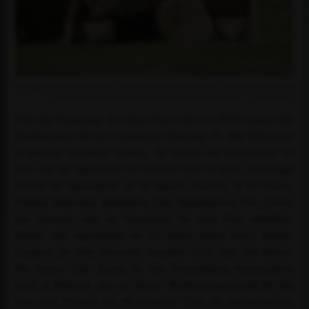
Die Internationale Marbacher Vielseitigkeit 2026 miterleben - Eintrittskarten für den
Geländetag können derzeit vergünstigt erworben werden. / © TOMsPiC
Über die Homepage des Easy Ticket Service (ETS) können die
Eintrittskarten für den Geländetag (Samstag, 16. Mai 2026) jetzt
vergünstigt erworben werden. Sie kosten für Erwachsene 15
Euro (an der Tageskasse im nächsten Jahr 20 Euro). Ermäßigte
Tickets für Jugendliche ab 18 Jahren, Senioren ab 65 Jahren,
Schüler, Studenten, Behinderte (eine Begleitperson frei), jeweils
mit Ausweis, sind im Vorverkauf für zehn Euro erhältlich.
Kinder und Jugendliche bis 18 Jahren haben freien Eintritt,
Gruppen (ab zehn Personen) bezahlen 13,50 Euro pro Person.
Ein kleiner Tipp: Karten für den Vielseitigkeits-Nationenpreis
2026 in Marbach sind ein ideales Weihnachtsgeschenk für alle
Fans und Freunde des Pferdesports! Über die Internetadresse