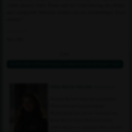
„Dank unseres tollen Teams und der Unterstützung des Haupt-
und Landgestüts Marbach werden wir ein hochkarätiges Event
erleben!“
_________
Text: PM
Link:
TICKETSHOP: INTERNATIONALE MARBACHER VIELSEITIGKEIT 2026
Nele Marie Hörster
(Redakteurin)
Studierte Betriebswirtin und ausgebildete
Pferdewirtin mit Fachschwerpunkt
Pferdehaltung und -service. Unterwegs mit
Know How zu Social Media und einem
großen Interesse an eigentlich allem, was den