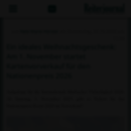
Abo
von
Nele Marie Hörster
am Donnerstag, 30.10.2025 um
11:24
Ein ideales Weihnachtsgeschenk:
Am 1. November startet
Kartenvorverkauf für den
Nationenpreis 2026
Aufgalopp für die Internationale Marbacher Vielseitigkeit 2026:
Ab Samstag, 1. November 2025, gibt es Tickets für das
Nationenpreis-Event 2026 im Vorverkauf!