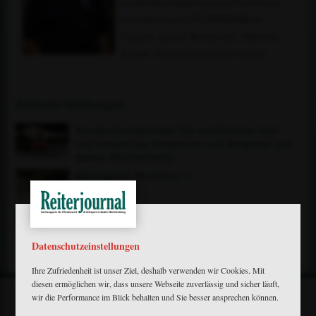
unendlichem hippologischem Fachwissen
bereichert er jede ZÜCHTERFORUM-
Ausgabe, auch als Richter und „Mikrofon-
Stimme“ bestens in der Szene bekannt.
Ähnliche Meldungen
Bundeschampionate: Die nominierten drei-
und vierjährige Reitpferde und Reitponys aus
Baden-Württemberg
Gelungener Abschluss in
Waiblingen
Nennungsschluss verlängert: Reitverein Waiblingen
verschiebt Meldeschluss um eine Woche
Datenschutzeinstellungen
Ihre Zufriedenheit ist unser Ziel, deshalb verwenden wir Cookies. Mit
diesen ermöglichen wir, dass unsere Webseite zuverlässig und sicher läuft,
wir die Performance im Blick behalten und Sie besser ansprechen können.