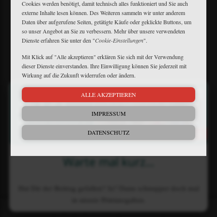
Cookies werden benötigt, damit technisch alles funktioniert und Sie auch
externe Inhalte lesen können. Des Weiteren sammeln wir unter anderem
Daten über aufgerufene Seiten, getätigte Käufe oder geklickte Buttons, um
Mein Plus
so unser Angebot an Sie zu verbessern. Mehr über unsere verwendeten
Kontakt
Dienste erfahren Sie unter den "
Cookie-Einstellungen
".
Bewerbung
Mit Klick auf "Alle akzeptieren" erklären Sie sich mit der Verwendung
FAQ
dieser Dienste einverstanden. Ihre Einwilligung können Sie jederzeit mit
Downloads
Wirkung auf die Zukunft widerrufen oder ändern.
Newsletter
×
Barrierefreiheit
ALLE AKZEPTIEREN
Widerruf
Impressum
IMPRESSUM
Datenschutz
AGB
DATENSCHUTZ
Matthaes Medien GmbH & Co.KG
Warte mal kurz...
Motorstraße 38 • D-70499 Stuttgart
+49 711 806082-53
•
+49 711 806082-70
reiterjournal@matthaesmedien.de
Hat Dir der Beitrag gefallen? Ja? Dann schnupper doch mal
in unsere Printausgaben.
© 2026 Matthaes Medien GmbH & Co.KG
Bewerten
Übersicht