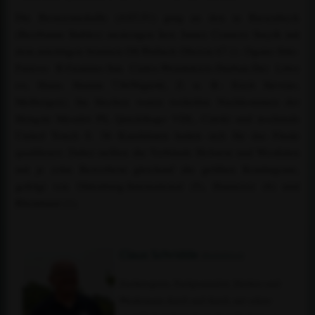
Die Bronzemedaille (4/45,91) ging an den in Riesenbeck
(Beerbaum Stables) ansässigen Iren James Connors Smyth mit
dem mächtigen braunen OS-Wallach Oberon 67 (v. Ogano Sitte-
Furioso II-Grannus-San Carlos-Wendekreis-Durban-Der Löwe
xx, Hann. Stamm 736/Nigretti, Z. u. B.: Erich Stevens,
Molbergen). Im Stechen waren weiterhin Nachkommen der
Hengste Mesulot PS, Quickthago VDL, Catoki und nochmals
United Touch S. 36 Kandidaten hatten sich für das Finale
qualifiziert. Dabei stellten die Verbände Holstein und Westfalen
mit je zehn Bewerbern gleichauf die größten Kontingente,
gefolgt von Oldenburg-International (9), Hannover (6) und
Rheinland (1).
Claus Schridde
(Redaktion)
Zuchtexperte, Fachjournalist, Züchter und
Pferdemann durch und durch, mit schier