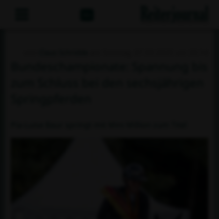
Abo
von
Claus Schridde
am Sonntag, 07.09.2025 um 20:14
Bundeschampionate: Spannung bis
zum Schluss bei den sechsjährigen
Springpferden
Pia-Luise Baur springt mit Mini Million zum Titel