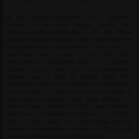
Mini Million wurde unter Pia-Luise Baur Bundeschampion der sechsjährigen
Springpferde. / © Beeck
Bei den sechsjährigen Springpferden war es buchstäblich
spannend bis zur letzten Sekunde. Pia-Luise Baur
(Baltmannsweiler/Baden-Württemberg) und der braune
Holsteiner Hengst Mini Million (v. Million Dollar-Baloubet du
Rouet-Lordanos-Lennon-Lagos-Rhadames, Stamm 4775, Z.:
Jörg Kröger) hatten das Stechen der besten sieben Starter
eröffnet und eine strafpunktfreie Rune in 39,52 Sekunden
vorgelegt. An diesem Ergebnis bissen sich die nachfolgenden
Teilnehmer quasi die Zähne aus. Lediglich Hendrik Dowe
(Heiden/Westf.) kam mit dem westfälischen Schimmelwallach
Uston von Barlo (v. United Touch S-Con Cento-Quidam de
Revel-Grannus-Goya-Fernjäger, Hann. Stamm 891/Nesuli, Z.:
Julius Peter Sinnack, Bocholt, 0/39,74 Sek.), dessen Großmutter
Halbschwester zum legendären For Pleasure ist, in die Nähe.
Dowe war wieder einmal - der meistbeschäftigte Reiter im
Klassement der Sechsjährigen und hatte vier Pferde für die
Finalrunde qualifiziert, davon zwei für das Stechen.