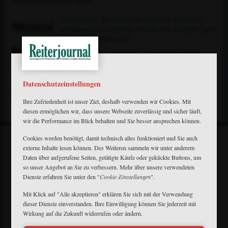
Ähnliche Meldungen
Warendorf: Bergendahl mit Cool and Easy
erfolgreich im kleinen Finale der fünfjährigen
Vielseitigkeitspferde
Warendorf: Zwei direkte Finaltickets gehen
nach dem ersten Vielseitigkeits-Tag ins Ländle
Das deutsche WM-Team für die Vielseitigkeit
Datenschutzeinstellungen
steht fest
Ihre Zufriedenheit ist unser Ziel, deshalb verwenden wir Cookies. Mit
diesen ermöglichen wir, dass unsere Webseite zuverlässig und sicher läuft,
wir die Performance im Blick behalten und Sie besser ansprechen können.
Cookies werden benötigt, damit technisch alles funktioniert und Sie auch
externe Inhalte lesen können. Des Weiteren sammeln wir unter anderem
Daten über aufgerufene Seiten, getätigte Käufe oder geklickte Buttons, um
so unser Angebot an Sie zu verbessern. Mehr über unsere verwendeten
Dienste erfahren Sie unter den "
Cookie-Einstellungen
".
Mein Plus
Mit Klick auf "Alle akzeptieren" erklären Sie sich mit der Verwendung
Kontakt
dieser Dienste einverstanden. Ihre Einwilligung können Sie jederzeit mit
Bewerbung
Wirkung auf die Zukunft widerrufen oder ändern.
FAQ
Downloads