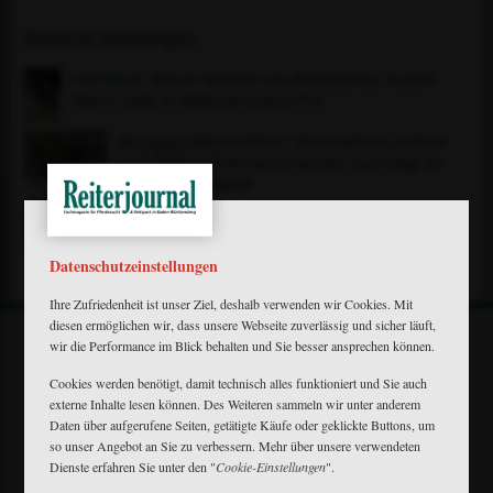
Ähnliche Meldungen
CHI Basel: Adrian Schmid mit Podestplatz, Isabell
Werth siegt in Weltcup Grand Prix
Bisingen-Hohenzollern: Ann-Kathrin Lindner
und FBW Lord of Dance tanzen zum Sieg im
Grand Prix Special
Stuttgart: Isabell Werth siegt auch in CDI4*-Grand
Prix
Datenschutzeinstellungen
Ihre Zufriedenheit ist unser Ziel, deshalb verwenden wir Cookies. Mit
diesen ermöglichen wir, dass unsere Webseite zuverlässig und sicher läuft,
wir die Performance im Blick behalten und Sie besser ansprechen können.
Cookies werden benötigt, damit technisch alles funktioniert und Sie auch
externe Inhalte lesen können. Des Weiteren sammeln wir unter anderem
Daten über aufgerufene Seiten, getätigte Käufe oder geklickte Buttons, um
Mein Plus
so unser Angebot an Sie zu verbessern. Mehr über unsere verwendeten
Kontakt
Dienste erfahren Sie unter den "
Cookie-Einstellungen
".
Bewerbung