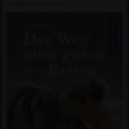
Der Weg zum guten Reiten