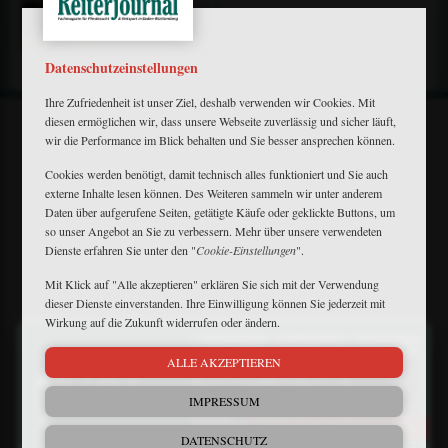
Elton kommt nach
Biberach
Datenschutzeinstellungen
Ihre Zufriedenheit ist unser Ziel, deshalb verwenden wir Cookies. Mit
diesen ermöglichen wir, dass unsere Webseite zuverlässig und sicher läuft,
wir die Performance im Blick behalten und Sie besser ansprechen können.
Cookies werden benötigt, damit technisch alles funktioniert und Sie auch
externe Inhalte lesen können. Des Weiteren sammeln wir unter anderem
Daten über aufgerufene Seiten, getätigte Käufe oder geklickte Buttons, um
Mein Plus
so unser Angebot an Sie zu verbessern. Mehr über unsere verwendeten
Kontakt
Dienste erfahren Sie unter den "
Cookie-Einstellungen
".
Bewerbung
FAQ
Mit Klick auf "Alle akzeptieren" erklären Sie sich mit der Verwendung
Downloads
dieser Dienste einverstanden. Ihre Einwilligung können Sie jederzeit mit
Newsletter
Wirkung auf die Zukunft widerrufen oder ändern.
×
Barrierefreiheit
Widerruf
ALLE AKZEPTIEREN
Impressum
IMPRESSUM
Datenschutz
AGB
DATENSCHUTZ