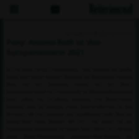
Abo
Samstag, 14.08.2021 um 15:23
Pony: Antonia Roth ist Vize-
Europameisterin 2021
Es war keine riesige Überraschung - und dennoch der größte
Erfolg ihrer jungen Karriere. Nachdem die Stuttgarterin Antonia
Roth mit der deutschen Equipe bei der Pony-
Europameisterschaft die Goldmedaille im Mannschaftsentscheid
holte, zählte die 16-Jährige Schülerin von Heinz-Günter
Scholten auch im heutigen ersten Einzelwettbewerb zu den
Favoriten. Mit viel Ausdruck und angriffslustig stellte Roth ihr
Erfolgs-Pony Daily Pleasure WE vor - wie immer saß die
Gymnasiastin lehrbuchreif in seinem Sattel. Mit 81,027 Prozent
setzte Baden-Württembergs Ausnahme-Pony-Reiterin die