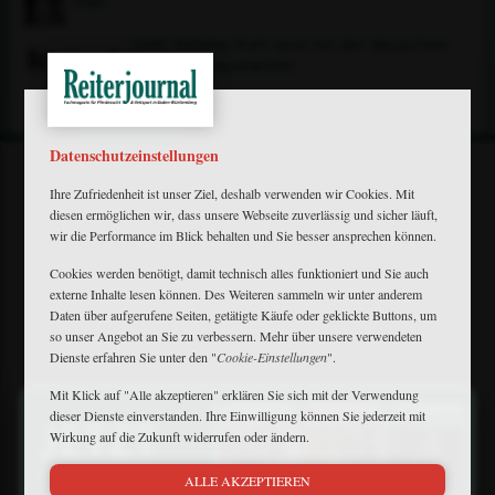
Roth
Gold: Antonia Roth wird mit der deutschen
Equipe Europameister
Datenschutzeinstellungen
Ihre Zufriedenheit ist unser Ziel, deshalb verwenden wir Cookies. Mit
diesen ermöglichen wir, dass unsere Webseite zuverlässig und sicher läuft,
wir die Performance im Blick behalten und Sie besser ansprechen können.
Mein Plus
Cookies werden benötigt, damit technisch alles funktioniert und Sie auch
Kontakt
externe Inhalte lesen können. Des Weiteren sammeln wir unter anderem
Bewerbung
Daten über aufgerufene Seiten, getätigte Käufe oder geklickte Buttons, um
so unser Angebot an Sie zu verbessern. Mehr über unsere verwendeten
FAQ
Dienste erfahren Sie unter den "
Cookie-Einstellungen
".
Downloads
Newsletter
Mit Klick auf "Alle akzeptieren" erklären Sie sich mit der Verwendung
×
Barrierefreiheit
dieser Dienste einverstanden. Ihre Einwilligung können Sie jederzeit mit
Widerruf
Wirkung auf die Zukunft widerrufen oder ändern.
Impressum
Datenschutz
ALLE AKZEPTIEREN