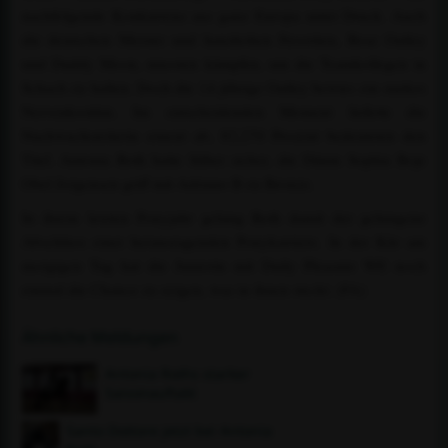
nachfolgende Konkurrenz aus ganz Europa unter Druck. Auch
die deutschen Meister und haushohen Favoriten, Rose Oatley
und Daddy Moon, mussten kämpfen, um die Teamkollegen in
Schach zu halten. Doch die 14-jährige Oatley bewies ein starkes
Nervenkostüm. Im entscheidenden Moment lieferte die
Nachwuchsreiterin erneut ab, 82,270 Prozent bedeuteten den
Titel. Antonia Roth hatte Silber sicher, die Dänin Sophia Boje
Obel Jorgensen griff mit Adriano B zu Bronze.
In ihrem letzten Ponyjahr gelang Roth damit der gelungene
Abschluss einer herausragenden Ponykarriere. In der Kür am
morgigen Tag hat die Juniorin mit Daily Pleasure WE noch
einmal die Chance zu zeigen, was in ihnen steckt. (FA)
Ähnliche Meldungen
Antonia Roths starker
Saisonauftakt
Santo Dottore jetzt bei Antonia