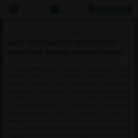
Abo
Donnerstag, 12.08.2021 um 13:53
Gold: Antonia Roth wird mit der
deutschen Equipe Europameister
Als Baden-Württembergs Ausnahme-Pony-Reiterin Antonia
Roth um 12:25 Uhr im polnischen Strzegom das Viereck
verlassen hatte, stand fest: Deutschland ist Mannschafts-
Europameister! Nachdem am Vortag Roths Team-Kollegen in
der Pony-Dressur stark vorlegten - Julie-Sofie Schmitz-Heinen
ritt auf ihrem Carleo Go zu 75,429 Prozent, Antonia Busch-
Kuffner mit Cockney Cracker zu 75,286 Prozent - machte die
Stuttgarterin im Sattel ihres Erfolgspony Daily Pleasure WE den
Sack zu. 78,114 Prozent waren die deutliche Führung. Schwarz-
rot-gold war der Titel nicht mehr zu nehmen. Und das zu einem