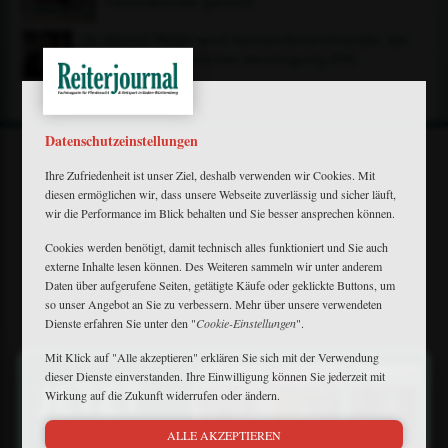
Favoritenrolle gerecht
Dr. Dennis Peiler wird Vorstandsvorsitzender der
Deutschen Reiterlichen Vereinigung (FN)
Datenschutzeinstellungen
Ihre Zufriedenheit ist unser Ziel, deshalb verwenden wir Cookies. Mit
diesen ermöglichen wir, dass unsere Webseite zuverlässig und sicher läuft,
wir die Performance im Blick behalten und Sie besser ansprechen können.
Mein Plus
Cookies werden benötigt, damit technisch alles funktioniert und Sie auch
Kontakt
externe Inhalte lesen können. Des Weiteren sammeln wir unter anderem
Bewerbung
Daten über aufgerufene Seiten, getätigte Käufe oder geklickte Buttons, um
so unser Angebot an Sie zu verbessern. Mehr über unsere verwendeten
FAQ
Dienste erfahren Sie unter den "
Cookie-Einstellungen
".
Downloads
Newsletter
Mit Klick auf "Alle akzeptieren" erklären Sie sich mit der Verwendung
×
Barrierefreiheit
dieser Dienste einverstanden. Ihre Einwilligung können Sie jederzeit mit
Widerruf
Wirkung auf die Zukunft widerrufen oder ändern.
Impressum
Datenschutz
ALLE AKZEPTIEREN