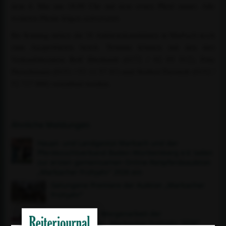
dem 4. Mai um 18:00 Uhr mit dem ersten Pferd startet. Alle
weiteren Pferde folgen zeitversetzt.
Bis Sonntag stehen die 18 Auktionskandidaten in Marbach noch
zum Ausprobieren bereit. Termine können mit den drei
Verkaufsberatern Rolf Eberhardt (0172 / 92 95 912), Fritz
Fleischmann (0151 / 53 11 57 83) und Norbert Freistedt (0152 /
52 717 888) vereinbart werden.
Ähnliche Meldungen
Haupt- und Landgestüt Marbach und der
Pferdezuchtverband Baden-Württemberg e.V. laden
zur ersten gemeinsamen Online-Reitpferdeauktion
„Marbacher Frühjahr“ 2026 ein
Gelungene Premiere der Auktion „Marbacher
Frühjahr“
Einladung zur Morgenarbeit der
Auktionspferde: „Marbacher Frühjahr 2026“