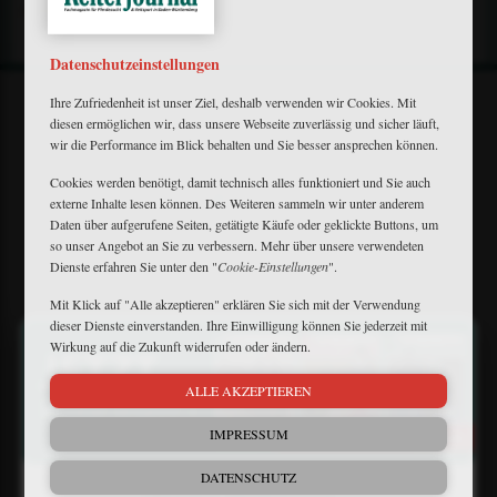
Datenschutzeinstellungen
Ihre Zufriedenheit ist unser Ziel, deshalb verwenden wir Cookies. Mit
diesen ermöglichen wir, dass unsere Webseite zuverlässig und sicher läuft,
wir die Performance im Blick behalten und Sie besser ansprechen können.
Cookies werden benötigt, damit technisch alles funktioniert und Sie auch
Mein Plus
externe Inhalte lesen können. Des Weiteren sammeln wir unter anderem
Kontakt
Daten über aufgerufene Seiten, getätigte Käufe oder geklickte Buttons, um
Bewerbung
so unser Angebot an Sie zu verbessern. Mehr über unsere verwendeten
Dienste erfahren Sie unter den "
Cookie-Einstellungen
".
FAQ
Downloads
Mit Klick auf "Alle akzeptieren" erklären Sie sich mit der Verwendung
Newsletter
dieser Dienste einverstanden. Ihre Einwilligung können Sie jederzeit mit
×
Barrierefreiheit
Wirkung auf die Zukunft widerrufen oder ändern.
Widerruf
Impressum
ALLE AKZEPTIEREN
Datenschutz
AGB
IMPRESSUM
DATENSCHUTZ
Matthaes Medien GmbH & Co.KG