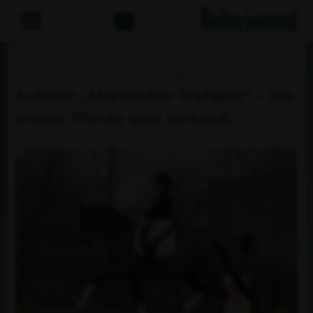
Abo
Freitag, 01.05.2026 um 20:10
Auktion „Marbacher Frühjahr“ – die
ersten Pferde sind verkauft