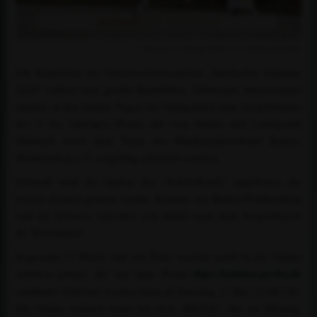
Kat.Nr. 5 – Dango Rubin / © Björn Schröder
Die Kollektion der Gemeinschaftsauktion „Marbacher Frühjahr
2026“ erfreut sich großer Beliebtheit. Zahlreiche Interessenten
nutzten in den letzten Tagen die Gelegenheit zum Ausprobieren
der 3- bis 7jährigen Pferde, die vom Haupt- und Landgestüt
Marbach sowie dem Team des Pferdezuchtverband Baden-
Württemberg e.V. sorgfältig selektiert wurden.
Erstmals wird die Option des „Sofort-Kaufs“ angeboten, die
bereits dreimal genutzt wurde. Kunden aus Baden-Württemberg
und der Schweiz sicherten sich direkt nach dem Ausprobieren
ihr Traumpferd.
Insgesamt 17 Pferde und ein Pony werden somit in die Online
Auktion gehen, die auf dem Portal
https://auktion.pzvbw.de
stattfindet. Geboten werden kann ab Samstag, 2. Mai, 12:00 Uhr.
Die Online Auktion endet mit dem „Bid-Up“, das am Montag,