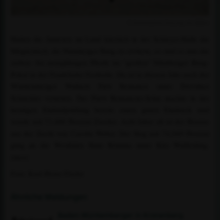
© honorarfreie Nutzung des Bildes
Hatten die Junioren im Land kürzlich in der Schleyer-Halle die
Möglichkeit, die Nürnberger Burg zu erobern, so sind es nun die
sieben- bis neunjährigen Pferde im "großen" Nürnberger Burg-
Pokal in der Frankfurter Festhalle. Da ist in diesem Jahr auch der
Württemberger Wallach First Romance unter Dorothee
Schneider vertreten. Der Fürst Romancier-Sohn machte in der
heutigen Einlaufprüfung bereits einen guten Eindruck und
wurde mit 73,488 Prozent Zweiter. Acht Jahre alt ist der Braune
aus der Zucht von Carolin Weber. Der Sieg mit 74,049 Prozent
ging an die Westfalen Stute Brianna unter Kira Wulferding.
(mos)
Foto: Karl-Heinz Frieler
Ähnliche Meldungen
Baden-Württemberger in Kronenberg