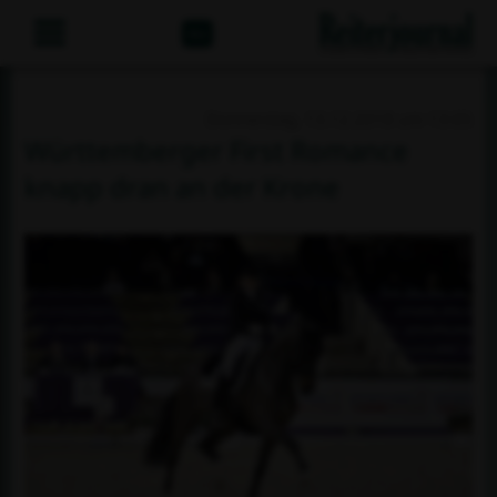
Abo
Donnerstag, 13.12.2018 um 13:05
Württemberger First Romance
knapp dran an der Krone