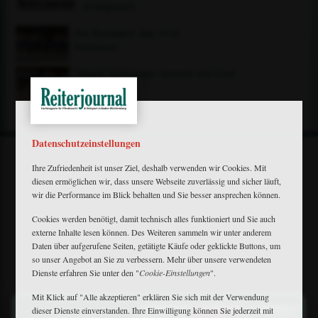
erfolgreich
Die Rückkehr des First
Romance
"Doro" Schneider kommt mit First
Romance
Datenschutzeinstellungen
Ihre Zufriedenheit ist unser Ziel, deshalb verwenden wir Cookies. Mit
diesen ermöglichen wir, dass unsere Webseite zuverlässig und sicher läuft,
wir die Performance im Blick behalten und Sie besser ansprechen können.
Mein Plus
Cookies werden benötigt, damit technisch alles funktioniert und Sie auch
externe Inhalte lesen können. Des Weiteren sammeln wir unter anderem
Kontakt
Daten über aufgerufene Seiten, getätigte Käufe oder geklickte Buttons, um
Bewerbung
so unser Angebot an Sie zu verbessern. Mehr über unsere verwendeten
FAQ
Dienste erfahren Sie unter den "
Cookie-Einstellungen
".
Downloads
Newsletter
Mit Klick auf "Alle akzeptieren" erklären Sie sich mit der Verwendung
×
Barrierefreiheit
dieser Dienste einverstanden. Ihre Einwilligung können Sie jederzeit mit