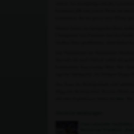
sieben- bis neunjährige und des Louisdor
Ferdinand BB und Isabell Werth mit ihre
teilnehmen. Sie hat gleich zwei Pferde qua
Ebenso haben die Springreiter ihren Auftri
Championat von Frankfurt und der Große Pr
Großen Preis qualifizieren, denn bisher k
Das Turnierteam um Turnierleiter Matthias
Parcours als auch Viereck sollen mit ge
kommenden Tagen einige Male. Ihre Tipps
sagt der Springchef, der Stuttgart-Sieger R
Das Team des Reiterjournals wird natürlic
Magazine Reiterjournal, Bayerns Pferde u
mit allen Ergebnissen finden Sie
hier
. We
Ähnliche Meldungen
Internationales Festhallen
Reitturnier Frankfurt: ‚Duk