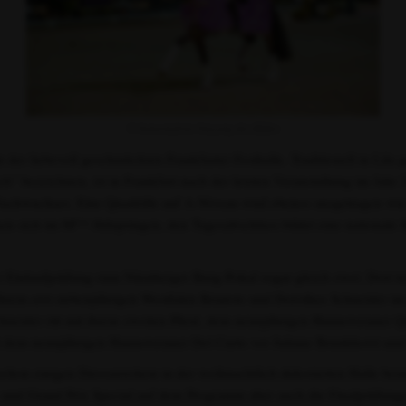
© honorarfreie Nutzung des Bildes
n der liebevoll geschmückten Frankfurter Festhalle. Traditionell in Lil
uch“ bezeichnen, ist in Frankfurt nach der letzten Veranstaltung im Jahr
Nachwuchses. Eine Quadrille auf A-Niveau wird ebenso ausgetragen wie 
sen sich im M**-Stilspringen, den Tagesabschluss bildet eine national
 der Einlaufprüfung zum Nürnberger Burg-Pokal sogar gleich zwei: Dort t
hrem erst siebenjährigen Westfalen Briatore und Dorothee Schneider im 
hneider ritt mit ihrem zweiten Pferd, dem neunjährigen Hannoveraner Qu
t dem neunjährigen Hannoveraner Del Curto vor Juliane Brunkhorst un
hon einigen Dressurreitern in der weihnachtlich dekorierten Halle be
und Grand Prix Special auf dem Programm aber auch die Finalprüfunge