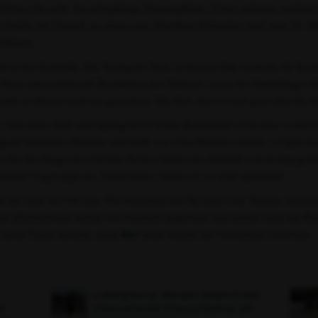
-Preises für acht- bis zehnjährige Dressurpferde. Unter anderem werden
m Emilio im Viereck zu sehen sein. Dorothee Schneider wird zum 19. M
lifiziert.
tt in der Festhalle: Die Youngster-Tour, in diesem Jahr erstmals für Se
eis sind traditionell Bestandteil des Turniers. Auch der Eimeldinger Ha
onnte er diesen noch nie gewinnen. Ein Ziel, dass er sich ganz klar fü
 Alexander Rath und Springchef Carsten Rotermund ist bestens vorbereit
nügend helfenden Händen innerhalb von zehn Minuten stehen, versprech
 für den Sieger des Großen Preises haben sie ebenfalls schon abgegebe
ichard Vogel tippt der Turnierleiter. Sicher ist, es wird spannend.
h für euch vor Ort sein. Wir berichten live für euch vom Turnier, unse
nd Züchterforum haben wir ebenfalls aufgebaut und stehen euch mit Rat 
r noch Ticket möchte, kann
hier
noch welche im Vorverkauf erwerben.
Ludwigsburg: Morgen beginnt das
e‘
Internationale Dressurfestival am