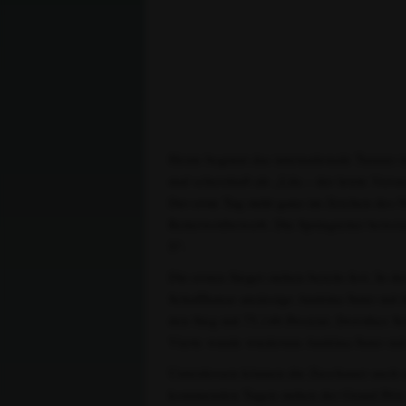
Heute beginnt das internationale Turnier i
mal scherzhaft als „Lila – der letzte Vers
Der erste Tag steht ganz im Zeichen des 
Reiterwettbewerb. Die Springreiter bewei
S*.
Die ersten Sieger stehen bereits fest. In
Schaffhause ansässige Andrina Suter mit i
den Sieg mit 75,146 Prozent. Dorothee Sc
Vierte wurde wiederum Andrina Suter mi
Unterdessen können die Zuschauer auch sc
kommenden Tagen stehen der Grand Prix 