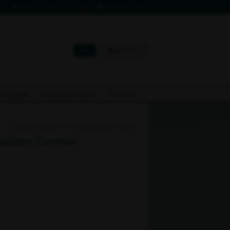
m
Vimeo
TikTok
App
Kontakt
FAQ
Abo
Mein Plus
Anzeigen
Reiterjournal.tv
Termine
Donnerstag, 15.12.2022 um 10:09
hallen-Turnier