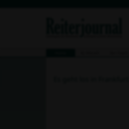
Home
Rj-Aktuell
8er-Team
Es geht los in Frankfur