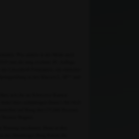
a gehalten. Was andere in der Mode auch
 2019 nun die lang ersehnte 49. Auflage.
der Linsenhoff-Förderpreis, ein einfacher
e Springprüfung in den Klassen L, M** und
eilten sich die im Schweizer Kanton
Sattel ihres achtjährigen Dante's Hit OLD
aterline auf Rang drei (75,048 Prozent).
d Thomas Wagner.
im Training zuschauen. Denn in den
n des Nürnberger Burg-Pokals für