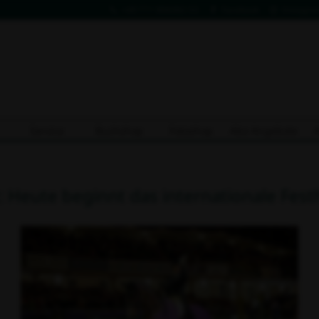
+49 711 806082-53
Facebook
Instagra
Service
Buchshop
Fotoshop
Abo Angebote
t: Heute beginnt das internationale Fest