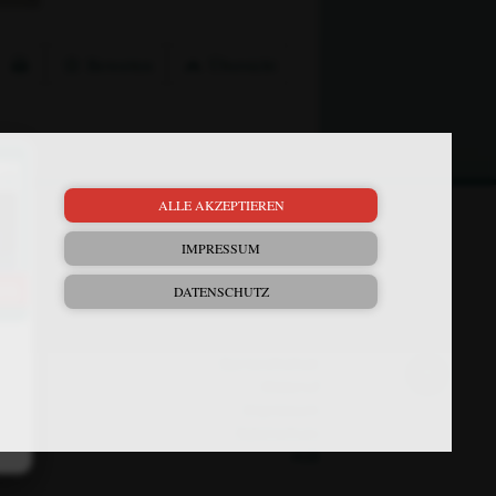
Bewerten
Übersicht
×
ALLE AKZEPTIEREN
Mein Plus
Kontakt
IMPRESSUM
Bewerbung
DATENSCHUTZ
FAQ
Downloads
Newsletter
Barrierefreiheit
Widerruf
Impressum
Datenschutz
AGB