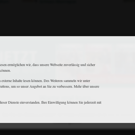
kfurt
Schloss Monrepos
Matthaes Medien GmbH & Co.KG
iesen ermöglichen wir, dass unsere Webseite zuverlässig und sicher
Motorstraße 38 • D-70499 Stuttgart
 können.
+49 711 806082-53
•
+49 711 806082-70
reiterjournal@matthaesmedien.de
ch externe Inhalte lesen können. Des Weiteren sammeln wir unter
 Buttons, um so unser Angebot an Sie zu verbessern. Mehr über unsere
© 2026 Matthaes Medien GmbH & Co.KG
Warte mal kurz...
ieser Dienste einverstanden. Ihre Einwilligung können Sie jederzeit mit
Hat Dir der Beitrag gefallen? Ja? Dann schnupper doch mal in unsere
Printausgaben.