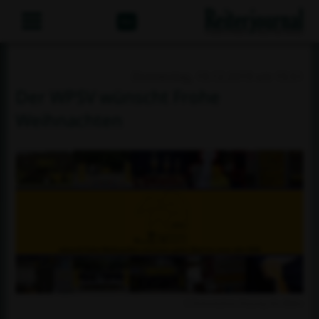
Abo
Donnerstag, 19.12.2019 um 15:51
Der WPSV wünscht Frohe
Weihnachten
© honorarfreie Nutzung des Bildes